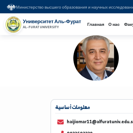
Министерство высшего образования и научных иссл
Университет Аль-Фурат
Главная
О на
AL-FURAT UNIVERSITY
معلومات أساسية