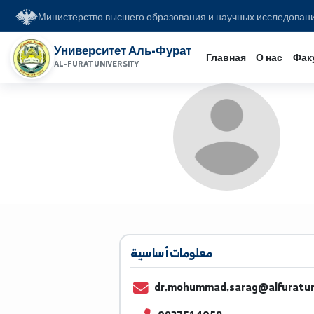
Министерство высшего образования и научных иссл
Университет Аль-Фурат
Главная
О на
AL-FURAT UNIVERSITY
معلومات أساسية