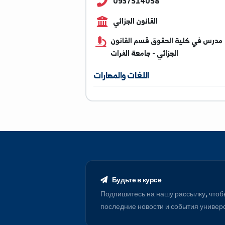
dr.mohummad.sarag@alfu
0937514058
القانون الجزائي
ي كلية الحقوق قسم القانون
الجزائي - جامعة الفرات
اللغات والمهارات
Будьте в курсе