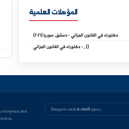
ratuniv.edu.sy
المؤهلات العلمية
مدرس ف
ي القانون الجزائي - دمشق, سوريا (٢٠٢١)
في القانون الجزائي - , ()
دكتوراه