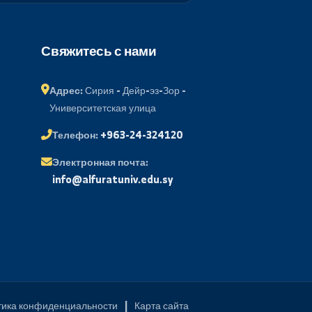
Подписаться
ий портал
Свяжитесь с нами
менов
Адрес:
Сирия - Дейр-эз-Зор -
Университетская улица
 почта
Телефон:
+963-24-324120
ые вопросы
Электронная почта:
держка
info@alfuratuniv.edu.sy