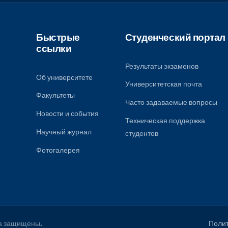
, чтобы получать все
университета.
Быстрые
Студенческ
ссылки
Результаты экза
Об университете
Университетская
Факультеты
к
Часто задаваем
ому
Новости и события
Техническая под
Научный журнал
студентов
Фотогалерея