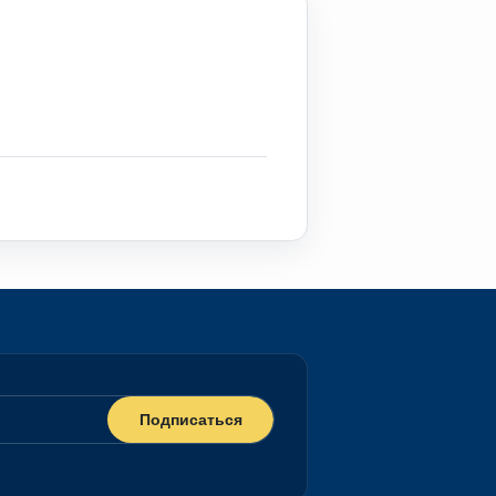
دكتوراه
ف