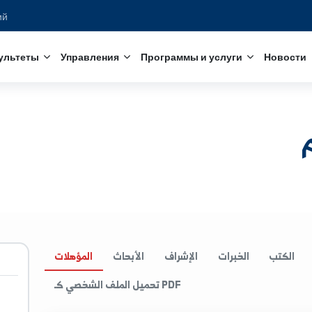
едований
с
Факультеты
Управления
Программы и услуги
الخبرات
الإشراف
الأبحاث
المؤهلات