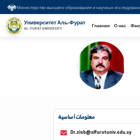
Министерство высшего образования и научных иссл
Университет Аль-Фурат
Главная
О на
AL-FURAT UNIVERSITY
معلومات أساسية