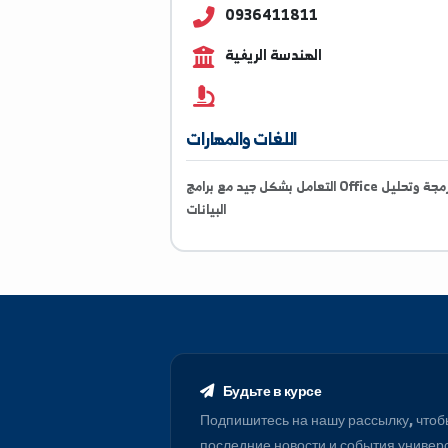
Dr.zieb@alfuratuniv.edu
0936411811
الهندسة الريفية
اللغات والمهارات
التعامل بشكل جيد مع برامج Office والبرمجة وتحليل
البيانات