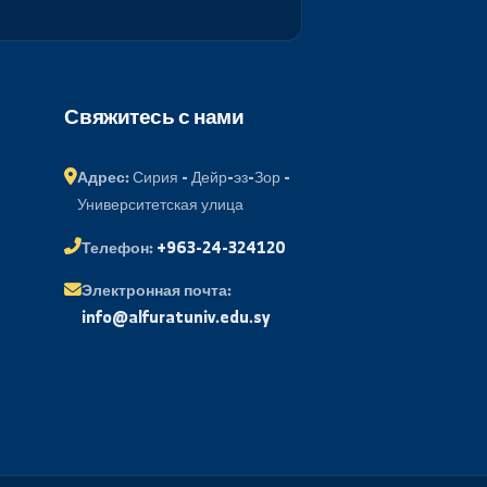
Подписаться
ий портал
Свяжитесь с нами
менов
Адрес:
Сирия - Дейр-эз-Зор -
Университетская улица
 почта
Телефон:
+963-24-324120
ые вопросы
Электронная почта:
держка
info@alfuratuniv.edu.sy