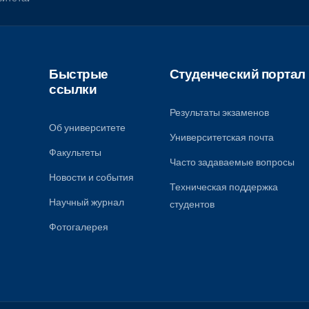
, чтобы получать все
университета.
Быстрые
Студенческ
ссылки
Результаты экза
Об университете
Университетская
Факультеты
к
Часто задаваем
ому
Новости и события
Техническая под
Научный журнал
студентов