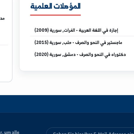
المؤهلات العلمية
مدرس في كل
قسم
 اللغة العربية - الفرات, سورية (2009)
في النحو والصرف - حلب, سورية (2015)
النحو والصرف - دمشق, سورية (2020)