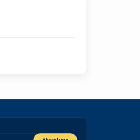
إجازة
في
ماجستير
دكتوراه
في 