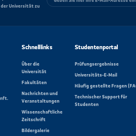
letter, um alle
ungen der Universität zu
Schnelllinks
Studentenpo
Über die
Prüfungsergebn
Universität
Universitäts-E-
Fakultäten
der
Häufig gestellt
n eine
Nachrichten und