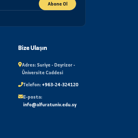
Abone Ol
lı
Bize Ulaşın
Adres:
Suriye - Deyrizor -