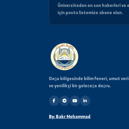
Haberdar Olun
Üniversiteden en son haberle
için posta listemize abone o