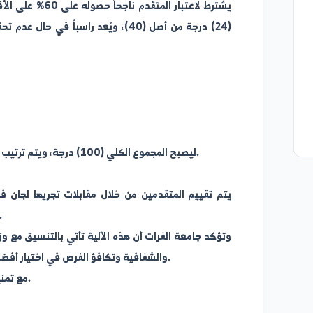
يشترط للانتقال إلى 
أي ما يعادل (36) درجة من أصل (60).
يخضع المتأهلون إلى مقابلة شخصية تخصص لها (40) درجة.
يشترط لاعتبار المتقدم ناجحاً حص
(24) درجة من أصل (40)، ويُعد راسباً في حال عدم
مهما بلغ مجموع الدرجات النهائية.
تُحتسب النتيجة النهائية من مجموع:
درجة
درجة 
ليصبح المجموع الكلي (100) درجة، ويتم ترتيب الناجحين وفق مجموع درجاتهم النهائية.
يتم تقييم المتقدمين من خلال مقابلات تجريها لجان فنية مخ
تتناسب مع طبيعة الوظيفة ومتطلباتها.