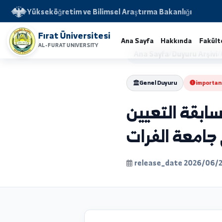
Yükseköğretim ve Bilimsel Araştırma Bakanlığı
Fırat Üniversitesi
Ana Sayfa
Hakkında
AL-FURAT UNIVERSITY
Ana Sayfa
/
Duyuru 
Genel Duyuru
i
قة التعيين
عة الفرات
release_date 202