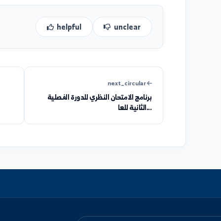
وتؤكد جامعة الفرات أن هذه الآلية تأتي بالتنسيق مع وزارة التنم
والشفافية وتكافؤ الفرص في اختيار أفضل الكفاءات لشغل الوظائف المعلن عنها.
مع تمنياتنا لجميع المتقدمين بالتوفيق والنجاح.
helpful
unclear
next_circular
برنامج الامتحان النظري للدورة الفصلية
تمديد تسجيل طلاب الدراسات العليا...
الثانية للعا...