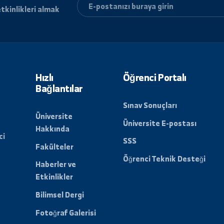
ri ve etkinlikleri almak
lun.
Hızlı
Öğrenci Porta
Bağlantılar
Sınav Sonuçları