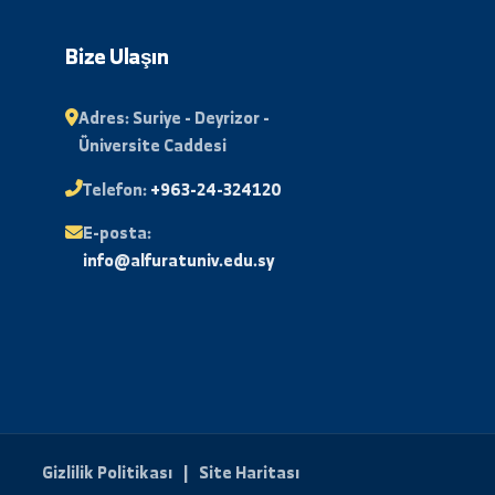
Abone Ol
lı
Bize Ulaşın
Adres:
Suriye - Deyrizor -
Üniversite Caddesi
stası
Telefon:
+963-24-324120
E-posta:
Desteği