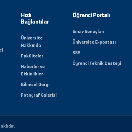
ri ve etkinlikleri almak
lun.
Hızlı
Öğrenci Porta
Bağlantılar
Sınav Sonuçları
Üniversite
Üniversite E-po
Hakkında
t verici
SSS
Fakülteler
Öğrenci Teknik 