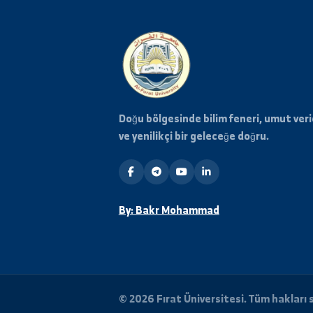
Haberdar Olun
Üniversiteden en son haberle
için posta listemize abone o
Doğu bölgesinde bilim feneri, umu
ve yenilikçi bir geleceğe doğru.