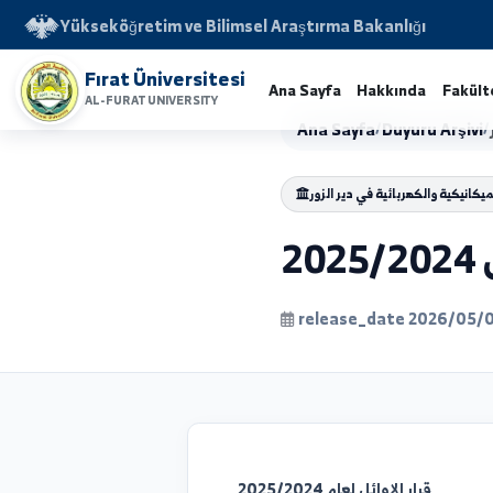
Yükseköğretim ve Bilimsel Araştırma Bakanlığı
Fırat Üniversitesi
Ana Sayfa
Hakkında
AL-FURAT UNIVERSITY
Ana Sayfa
/
Duyuru 
والكهربائية في دير الزور
release_date 202