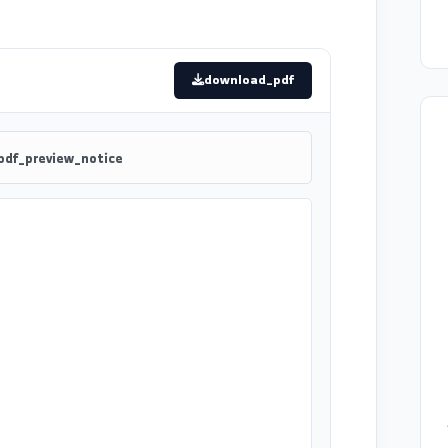
download_pdf
pdf_preview_notice