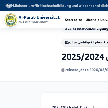
Ministerium für Hochschulbildung und wissensch
Al-Furat-Universität
Startseite
Über d
AL-FURAT UNIVERSITY
Startseite
/
Ankünd
والكهربائية في دير الزور
release_date 202