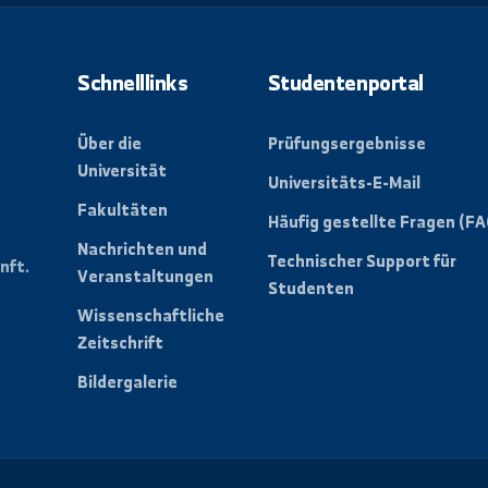
letter, um alle
ungen der Universität zu
Schnelllinks
Studentenpo
Über die
Prüfungsergebn
Universität
Universitäts-E-
Fakultäten
der
Häufig gestellt
n eine