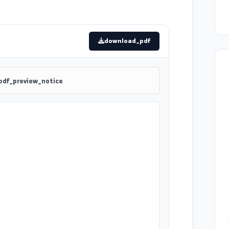
download_pdf
pdf_preview_notice