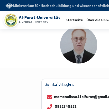
Ministerium für Hochschulbildung und wissensch
Al-Furat-Universität
Startseite
Über d
AL-FURAT UNIVERSITY
معلومات أساسية
momenalissa11alfurat@