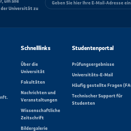
letter, um alle
ungen der Universität zu
Schnelllinks
Studentenpo
Über die
Prüfungsergebn
Universität
Universitäts-E-
Fakultäten
der
Häufig gestellt
n eine