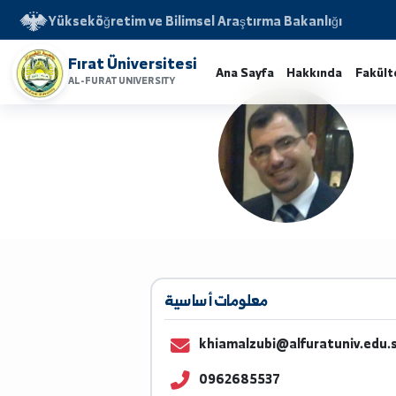
Yükseköğretim ve Bilimsel Araştırma Bakanlığı
Fırat Üniversitesi
Ana Sayfa
Hakkında
AL-FURAT UNIVERSITY
معلومات أساسية
khiamalzubi@alfuratuniv