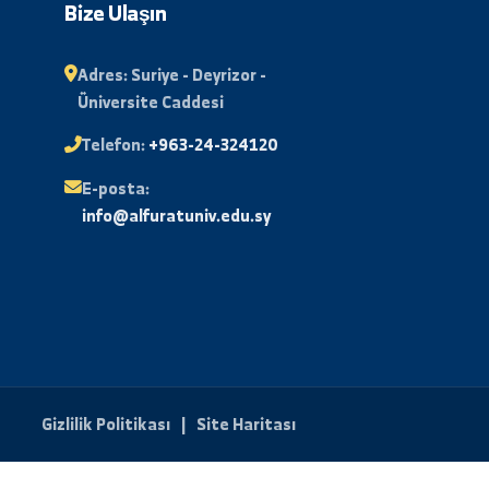
lı
Bize Ulaşın
Adres:
Suriye - Deyrizor -
Üniversite Caddesi
stası
Telefon:
+963-24-324120
E-posta:
Desteği
info@alfuratuniv.edu.sy