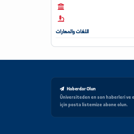
0962685537
اللغات والمهارات
Haberdar Olun
Üniversiteden en son haberle
için posta listemize abone o