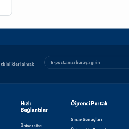
tika
ri ve etkinlikleri almak
lun.