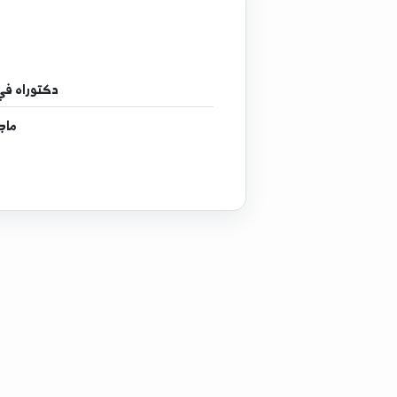
دكتوراه
في فيزياء جسم صلب - 
ماجستير
في فيزياء اش
إجا