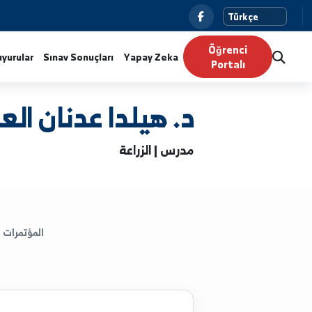
Ö
Haberler
Duyurular
Sınav Sonuçları
Yapay Zeka
P
د. هيلدا عدنان العميري
مدرس | الزراعة
المؤتمرات
الكتب