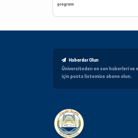
اللغة التركية
SMicrosoft Office, latex, matema
program
Haberdar Olun
Üniversiteden en son haberle
için posta listemize abone o