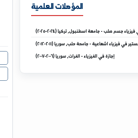
المؤهلات العلمية
مدرس في
جامعة اسطنبول, تركيا (٢٠٢٤-٢٠٢٥)
عاعية - جامحة حلب, سوريا (٢٠١١-٢٠١٢)
زة
في الفيزياء - الفرات, سوريا (٢٠٠٦-٢٠٠٧)