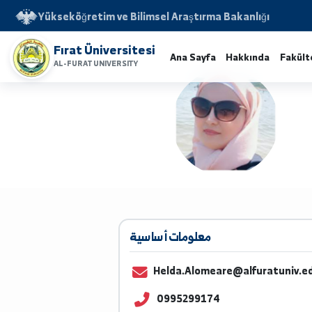
Yükseköğretim ve Bilimsel Araştırma Bakanlığı
Fırat Üniversitesi
Ana Sayfa
Hakkında
AL-FURAT UNIVERSITY
معلومات أساسية
Helda.Alomeare@alfuratu