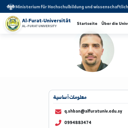
Ministerium für Hochschulbildung und wissensch
Al-Furat-Universität
Startseite
Über d
AL-FURAT UNIVERSITY
معلومات أساسية
q.shban@alfuratuniv.ed