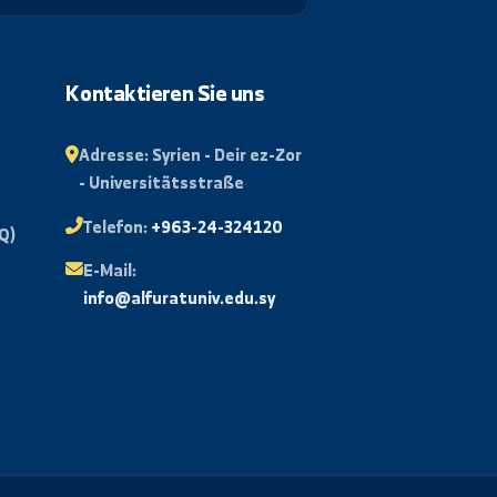
Abonnieren
rtal
Kontaktieren Sie uns
isse
Adresse:
Syrien - Deir ez-Zor
- Universitätsstraße
Mail
Telefon:
+963-24-324120
e Fragen (FAQ)
E-Mail:
pport für
info@alfuratuniv.edu.sy