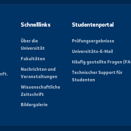
letter, um alle
ungen der Universität zu
Schnelllinks
Studentenpo
Über die
Prüfungsergebn
Universität
Universitäts-E-
Fakultäten
der
Häufig gestellt
n eine
Nachrichten und
Technischer Su
e Zukunft.
Veranstaltungen
Studenten
Wissenschaftliche