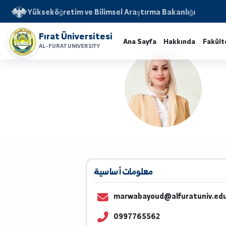
Yükseköğretim ve Bilimsel Araştırma Bakanlığı
Fırat Üniversitesi
Ana Sayfa
Hakkında
AL-FURAT UNIVERSITY
معلومات أساسية
marwabayoud@alfuratun