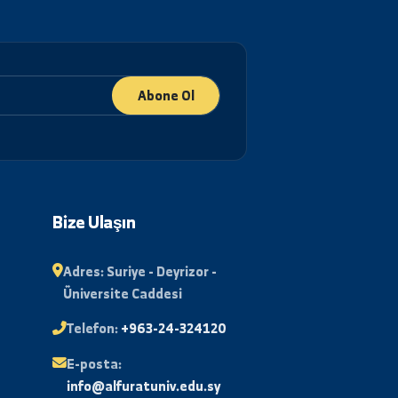
Abone Ol
lı
Bize Ulaşın
Adres:
Suriye - Deyrizor -