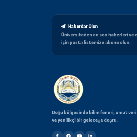
Haberdar Olun
Üniversiteden en son haberle
için posta listemize abone o