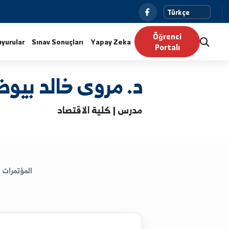
Ö
Haberler
Duyurular
Sınav Sonuçları
Yapay Zeka
P
د. مروى خالد بيوض
مدرس | كلية الاقتصاد
المؤتمرات
الكتب