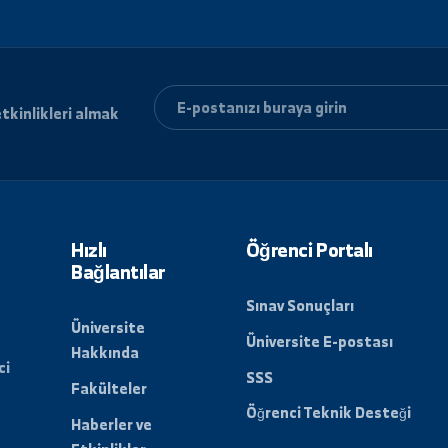
ri ve etkinlikleri almak
lun.
Hızlı
Öğrenci Porta
Bağlantılar
Sınav Sonuçları