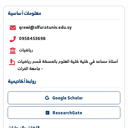
معلومات أساسية
qrewi@alfuratuniv.edu.sy
0958453698
رياضيات
أستاذ مساعد في كلية كلية العلوم بالحسكة قسم رياضي
- جامعة الفرات
روابط أكاديمية
Google Scholar