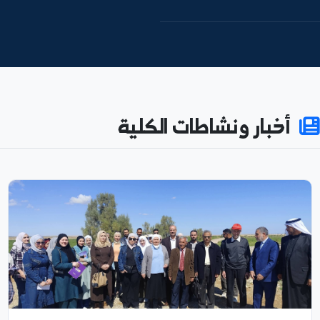
نظام النتائج
74
592
طالباً مسجلاً
كادراً أكاديمياً
180
55%
نسبة الإناث
بحثاً منشوراً