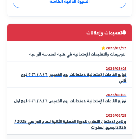
أ.د ثريا صالح العلوش النويجي
عميد الكلية
يسعدني أن أرحب بكم عبر الموقع الإلكتروني لكلية الهندسة
الزراعية، منصّة العلم والمعرفة التي تهدف إلى تخريج مهندسين
زراعيين قادرين على مواجهة التحديات وقيادة عجلة التطوير في
قطاعنا الزراعي الحيوي. تلتزم كليتنا بتقديم تعليم هندسي
زراعي متميّز، يعتمد على أحدث المناهج العلمية والتقنيات
قراءة الكلمة كاملة
التطبيقية، ويربط الشق النظري بالشق العملي لخدمة المجتمع
وتحقيق التنمية المستدامة. كما نحرص على تشجيع البحث
السيرة الذاتية الكاملة
العلمي الهادف لحل المشكلات الميدانية والإرتقاء بالإنتاجية
والجودة. نسعى معاً، بروح الفريق الواحد، لبناء جيل يمتلك
المعرفة والمهارة والابتكار، ليُسهم بفاعلية في بناء اقتصاد
وطني قائم على الأمن الغذائي والاستغلال الأمثل للموارد.
تعميمات وإعلانات