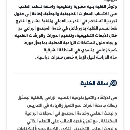
محافظة دير الزور والمناطق المحيطة بها.
تضمّ الكلية نخبة من أعضاء هيئة التدريس والخبراء، وتقدّم
برامج بكالوريوس ودراسات عليا في مختلف التخصصات
الزراعية، بما يشمل: وقاية النبات، الإنتاج الحيواني، البساتين،
المحاصيل، علوم الأغذية، الأراضي، البيئة والحراج، والهندسة
الريفية.
وتوفر الكلية بنية مخبرية وتعليمية واسعة تساعد الطلاب
على اكتساب المهارات التطبيقية والبحثية، إضافة إلى حقول
تجريبية تستخدم في التدريب العملي وتنفيذ مشاريع التخرج.
كما تسهم الكلية بدور فاعل في خدمة المجتمع الزراعي من
خلال الأبحاث التطبيقية، وتنظيم الدورات والورشات العلمية،
وإيجاد حلول للمشكلات الزراعية المحلية، بما يعزّز دورها
كمركز علمي وتنموي في المنطقة الشرقية.
مدَة الدراسة لنيل الإجازة خمس سنوات دراسية .