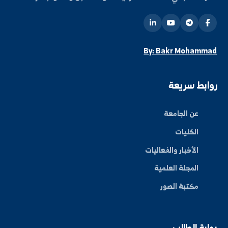
+963-24-324120
البريد الإلكتروني الرسمي
info@alfuratuniv.edu.sy
كن على اطلاع دائم
شترك في قائمتنا البريدية ليصلك كل جديد من أخبار
فعاليات الجامعة.