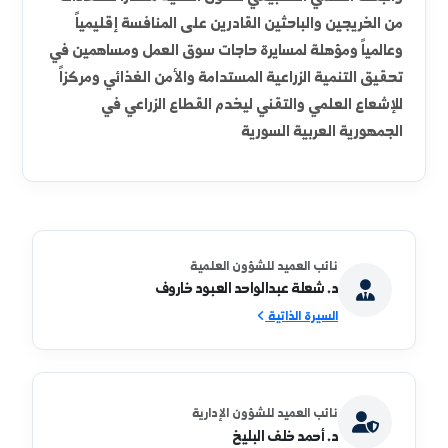
رسالة الكلية
هي الارتقاء والتميز بنوعية التعليم الزراعي بالكلية ليحقق
رسالة جامعة الفرات نحو التميز والريادة في التدريس
والبحث العلمي وخدمة المجتمع في المجالات الزراعية
المختلفة , مع تعزيز قدرة الطالب على التعلم الذاتي
والبحث العلمي التطبيقي لتكون الكلية مصدراً للكفاءات
من الخريجين والباحثين القادرين على المنافسة إقليمياً
وعالمياً ومؤهلة لمسايرة حاجات سوق العمل ومساهمين في
تحقيق التنمية الزراعية المستدامة والأمن الغذائي ومركزاً
للإشعاع العلمي والتقني ليخدم القطاع الزراعي في
الجمهورية العربية السورية