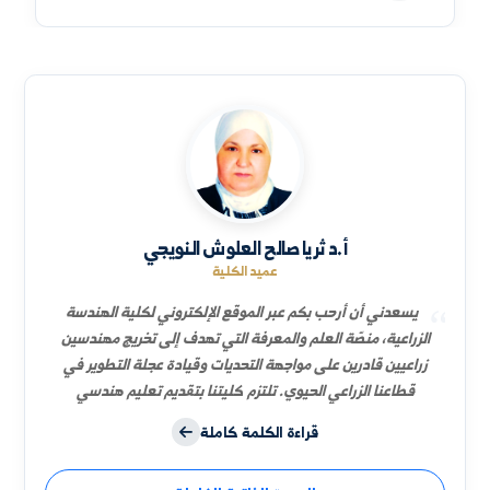
نائب العميد للشؤون العلمية
د. شعلة عبدالواحد العبود خاروف
السيرة الذاتية
نائب العميد للشؤون الإدارية
د. أحمد خلف البليخ