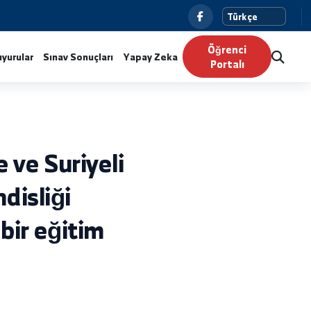
Ö
Haberler
Duyurular
Sınav Sonuçları
Yapay Zeka
P
iminde ve Suriyeli
t Mühendisliği
rında bir eğitim