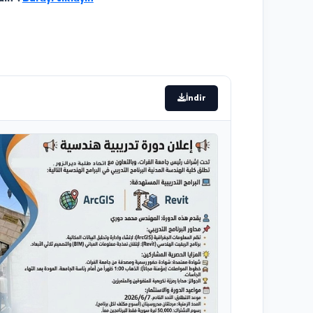
lmek için kursiyerin katılımının toplam eğitim saatinin
rekmektedir.
lamak ve doğrudan pratik uygulama sağlamak için
yarınızı getirmeniz tercih edilir.
tıya gidin :
Burayı tıklayın
ayın
İndir