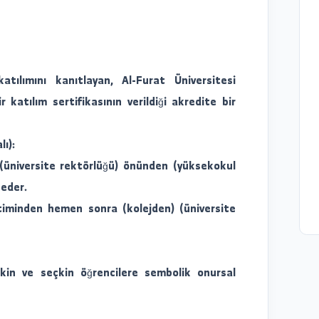
gramı: Bina bilgi modellemesi (BIM) ve 3D tasarım
:
tkin katılımını kanıtlayan, Al-Furat Üniversitesi
mi bir katılım sertifikasının verildiği akredite bir
igortalı):
00'te (üniversite rektörlüğü) önünden (yüksekokul
areket eder.
nın bitiminden hemen sonra (kolejden) (üniversite