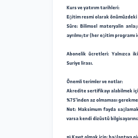
rektörlüğüne) dönüş.
3. Ödüller: Kurs süresi
hediyeler takdim edilecekt
Kurs ve yatırım tarihleri:
Eğitim resmi olarak önümü
Süre: Bilimsel materyali
ayrılmıştır (her eğitim pro
Abonelik ücretleri: Yalnı
Suriye lirası.
Önemli terimler ve notlar: