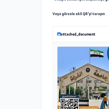
Akredite sertifikayı alabi
%75'inden az olmaması ge
Not: Maksimum fayda sağ
varsa kendi dizüstü bilgisa
📲 Kayıt olmak için: bağlan
Veya görsele ekli QR'yi tar
attached_document