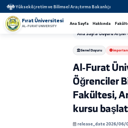
Yükseköğretim ve Bilimsel Araştırma Bakanlığı
Fırat Üniversitesi
Ana Sayfa
Hakkında
AL-FURAT UNIVERSITY
Ana Sayfa
/
Duyuru 
Genel Duyuru
i
Al-Furat 
Öğrenciler
Fakültesi
kursu baş