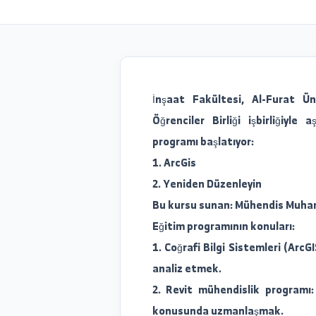
release_date 202
İnşaat Fakültesi, Al-Fu
Öğrenciler Birliği işbir
programı başlatıyor:
1. ArcGis
2. Yeniden Düzenleyin
Bu kursu sunan: Mühendi
Eğitim programının konula
1. Coğrafi Bilgi Sistemler