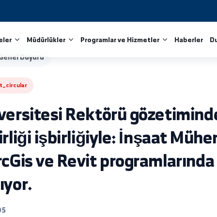
Fakülteler
Müdürlükler
Programlar ve Hizmetler
Arşivi
/
Genel Duyuru
mportant_circular
Üniversitesi Rektörü gözet
 Birliği işbirliğiyle: İnşaa
, ArcGis ve Revit programla
latıyor.