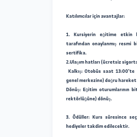
analiz etmek.
2. Revit mühendislik pro
konusunda uzmanlaşmak.
Katılımcılar için avantajlar
1. Kursiyerin eğitime e
tarafından onaylanmış res
sertifika.
2.Ulaşım hatları (ücretsiz s
Kalkış: Otobüs saat 13:
genel merkezine) doğru h
Dönüş: Eğitim oturumları