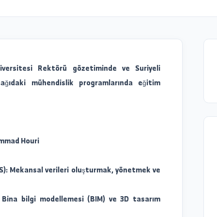
6/06/05
rat Üniversitesi Rektörü gözetiminde ve Suriyeli
liğiyle aşağıdaki mühendislik programlarında eğitim
s Muhammad Houri
rı:
i (ArcGIS): Mekansal verileri oluşturmak, yönetmek ve