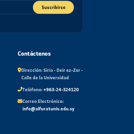
Suscribirse
tudiante
Contáctenos
 Exámenes
Dirección:
Siria - Deir ez-Zor -
Calle de la Universidad
tario
Teléfono:
+963-24-324120
uentes