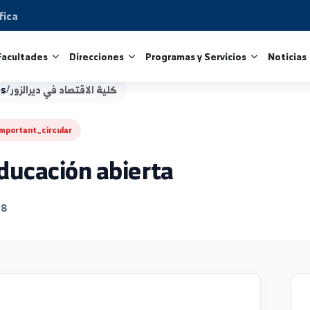
Científica
tros
Facultades
Direcciones
Programas y Servicio
كلية الاقتصاد في ديرالزور
/
Anuncios
important_circular
ك
e educación abierta
6/05/18