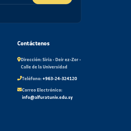
Suscribirse
tudiante
Contáctenos
 Exámenes
Dirección:
Siria - Deir ez-Zor -