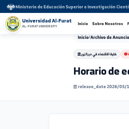
Ministerio de Educación Superior e Investigación 
Universidad Al-Furat
Inicio
Sobre Noso
AL-FURAT UNIVERSITY
Inicio
/
Archivo de 
لية الاقتصاد في ديرالزور
Horario d
release_date 202