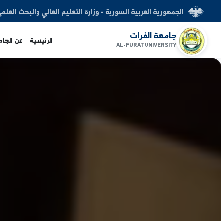
العربية السورية - وزارة التعليم العالي والبحث العلمي
الفرات
الرئيسية
عن الجامعة
الكليات
AL-FURAT UNI
www.alfuratuni