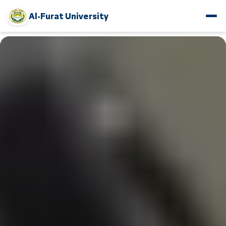
Al-Furat University
www.alfuratuniv.edu.sy