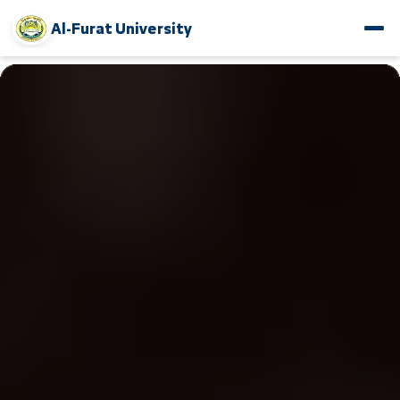
Al-Furat University
www.alfuratuniv.edu.sy