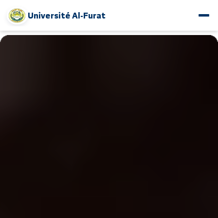
Université Al-Furat
www.alfuratuniv.edu.sy