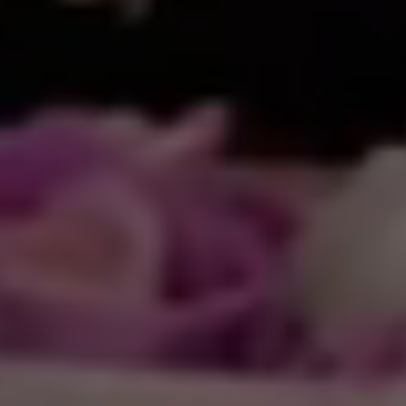
لإلكت